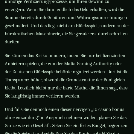
unnötige Verifizierungsprozesse, um Ihren Gewinn zu
verzögern. Wenn Sie dann endlich das Geld erhalten, wird die
Summe bereits durch Gebühren und Währungsumrechnungen
geschmälert. Und das liegt nicht am Glücksspiel, sondern an der
bürokratischen Maschinerie, die Sie gerade erst durchschreiten
durften.
Sie können das Risiko mindern, indem Sie nur bei lizenzierten
Anbietern spielen, die von der Malta Gaming Authority oder
der Deutschen Glücksspielbehörde reguliert werden. Dort ist die
Transparenz höher, obwohl die Grundstruktur der Boni gleich
bleibt. Letztlich bleibt nur die harte Mathe, die Ihnen sagt, dass
Sie langfristig immer verlieren werden.
Und falls Sie dennoch einen dieser nervigen „10 casino bonus
ohne einzahlung“ in Anspruch nehmen wollen, planen Sie das
Ganze wie ein Geschäft: Setzen Sie ein festes Budget, begrenzen
Sie die Spielzeit und schließen Sie das Konto, sobald Sie die