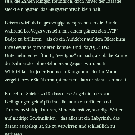
süß, die Zahlen klingen freundlich, doch hinter der Fassade
steckt ein System, das Sie systematisch klein hält.
Betsson wirft dabei großzügige Versprechen in die Runde,
während LeoVegas versucht, mit einem glänzenden „VIP“-
Badge zu brillieren – als ob ein Aufkleber auf dem Bildschirm
Ihre Gewinne garantieren könnte. Und PlayOJO? Das
Unternehmen wirft mit „Free Spins“ um sich, als ob die Zähne
des Zahnarztes ohne Schmerzen gespart würden. In
Wirklichkeit ist jeder Bonus ein Kaugummi, der im Mund
zergeht, bevor Sie überhaupt merken, dass er nichts schmeckt.
Ein echter Spieler weiß, dass diese Angebote meist an
Bedingungen geknüpft sind, die kaum zu erfüllen sind.
Turnover‑Multiplikatoren, Mindesteinsätze, ständige Wetten
auf niedrige Gewinnlinien – das alles ist ein Labyrinth, das
darauf ausgelegt ist, Sie zu verwirren und schließlich zu
verlieren.