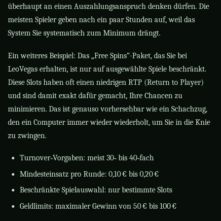
überhaupt an einen Auszahlungsanspruch denken dürfen. Die
meisten Spieler geben nach ein paar Stunden auf, weil das
System Sie systematisch zum Minimum drängt.
Ein weiteres Beispiel: Das „Free Spins“-Paket, das Sie bei
LeoVegas erhalten, ist nur auf ausgewählte Spiele beschränkt.
Diese Slots haben oft einen niedrigen RTP (Return to Player)
und sind damit exakt dafür gemacht, Ihre Chancen zu
minimieren. Das ist genauso vorhersehbar wie ein Schachzug,
den ein Computer immer wieder wiederholt, um Sie in die Knie
zu zwingen.
Turnover‑Vorgaben: meist 30‑ bis 40‑fach
Mindesteinsatz pro Runde: 0,10 € bis 0,20 €
Beschränkte Spielauswahl: nur bestimmte Slots
Geldlimits: maximaler Gewinn von 50 € bis 100 €