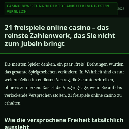
CASINO BEWERTUNGEN DER TOP ANBIETER IM DIREKTEN
2026
VERGLEICH
21 freispiele online casino – das
reinste Zahlenwerk, das Sie nicht
zum Jubeln bringt
Die meisten Spieler denken, ein paar „freie“ Drehungen würden
das gesamte Spielgeschehen verändern. In Wahrheit sind es nur
weitere Zeilen im endlosen Vertrag, die Sie unterschreiben,
ohne es zu merken. Das ist die Ausgangslage, wenn Sie auf das
verlockende Versprechen stoßen, 21 freispiele online casino zu
erhalten.
Wie die versprochene Freiheit tatsächlich
aussieht