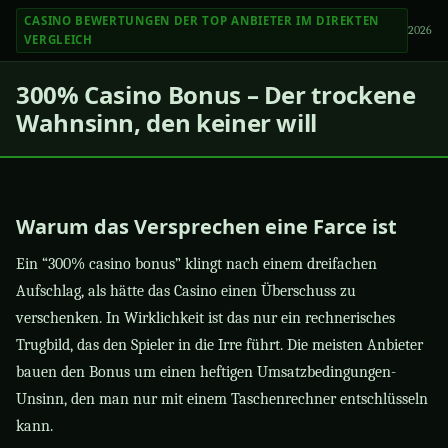
CASINO BEWERTUNGEN DER TOP ANBIETER IM DIREKTEN
2026
VERGLEICH
300% Casino Bonus – Der trockene
Wahnsinn, den keiner will
Warum das Versprechen eine Farce ist
Ein “300% casino bonus” klingt nach einem dreifachen
Aufschlag, als hätte das Casino einen Überschuss zu
verschenken. In Wirklichkeit ist das nur ein rechnerisches
Trugbild, das den Spieler in die Irre führt. Die meisten Anbieter
bauen den Bonus um einen heftigen Umsatzbedingungen-
Unsinn, den man nur mit einem Taschenrechner entschlüsseln
kann.