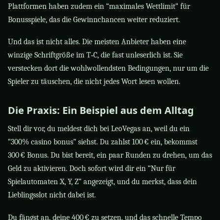
Plattformen haben zudem ein “maximales Wettlimit” für
Bonusspiele, das die Gewinnchancen weiter reduziert.
Und das ist nicht alles. Die meisten Anbieter haben eine
winzige Schriftgröße im T‑C, die fast unleserlich ist. Sie
verstecken dort die wohlwollendsten Bedingungen, nur um die
Spieler zu täuschen, die nicht jedes Wort lesen wollen.
Die Praxis: Ein Beispiel aus dem Alltag
Stell dir vor, du meldest dich bei LeoVegas an, weil du ein
“300% casino bonus” siehst. Du zahlst 100 € ein, bekommst
300 € Bonus. Du bist bereit, ein paar Runden zu drehen, um das
Geld zu aktivieren. Doch sofort wird dir ein “Nur für
Spielautomaten X, Y, Z” angezeigt, und du merkst, dass dein
Lieblingsslot nicht dabei ist.
Du fängst an, deine 400 € zu setzen, und das schnelle Tempo