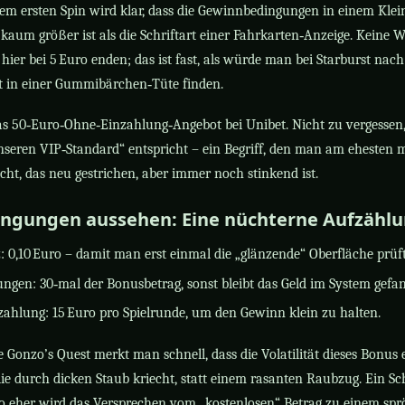
em ersten Spin wird klar, dass die Gewinnbedingungen in einem Kle
s kaum größer ist als die Schriftart einer Fahrkarten‑Anzeige. Keine W
hier bei 5 Euro enden; das ist fast, als würde man bei Starburst nac
ot in einer Gummibärchen‑Tüte finden.
as 50‑Euro‑Ohne‑Einzahlung‑Angebot bei Unibet. Nicht zu vergessen,
nseren VIP‑Standard“ entspricht – ein Begriff, den man am ehesten 
icht, das neu gestrichen, aber immer noch stinkend ist.
ingungen aussehen: Eine nüchterne Aufzähl
: 0,10 Euro – damit man erst einmal die „glänzende“ Oberfläche prüft
gen: 30‑mal der Bonusbetrag, sonst bleibt das Geld im System gefa
hlung: 15 Euro pro Spielrunde, um den Gewinn klein zu halten.
ie Gonzo’s Quest merkt man schnell, dass die Volatilität dieses Bonus
die durch dicken Staub kriecht, statt einem rasanten Raubzug. Ein Sc
esto eher wird das Versprechen vom „kostenlosen“ Betrag zu einem sp