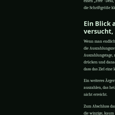
einen „Free“-Deal,
die Schriftgröße kl
Ein Blick
versucht,
Wenn man endlich d
die Auszahlungszei
Auszahlungstage, 
drücken und danac
dass das Ziel eine
Ein weiteres Ärger
auszahlen, das he
nicht erreicht.
Zum Abschluss darf
die winzige, kaum 