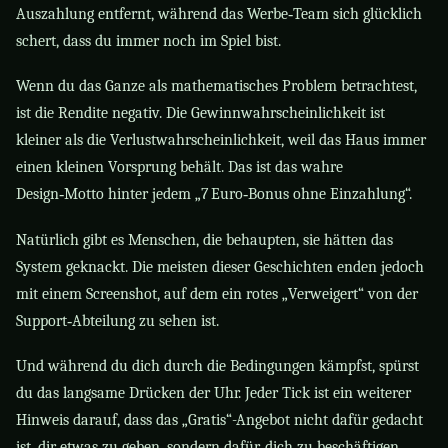
Auszahlung entfernt, während das Werbe‑Team sich glücklich
schert, dass du immer noch im Spiel bist.
Wenn du das Ganze als mathematisches Problem betrachtest,
ist die Rendite negativ. Die Gewinnwahrscheinlichkeit ist
kleiner als die Verlustwahrscheinlichkeit, weil das Haus immer
einen kleinen Vorsprung behält. Das ist das wahre
Design‑Motto hinter jedem „7 Euro‑Bonus ohne Einzahlung“.
Natürlich gibt es Menschen, die behaupten, sie hätten das
System geknackt. Die meisten dieser Geschichten enden jedoch
mit einem Screenshot, auf dem ein rotes „Verweigert“ von der
Support‑Abteilung zu sehen ist.
Und während du dich durch die Bedingungen kämpfst, spürst
du das langsame Drücken der Uhr. Jeder Tick ist ein weiterer
Hinweis darauf, dass das „Gratis“-Angebot nicht dafür gedacht
ist, dir etwas zu geben, sondern dafür, dich zu beschäftigen.