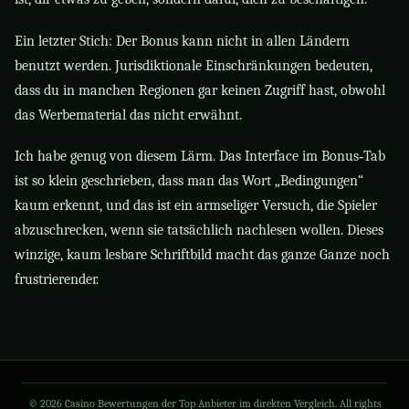
Ein letzter Stich: Der Bonus kann nicht in allen Ländern
benutzt werden. Jurisdiktionale Einschränkungen bedeuten,
dass du in manchen Regionen gar keinen Zugriff hast, obwohl
das Werbematerial das nicht erwähnt.
Ich habe genug von diesem Lärm. Das Interface im Bonus‑Tab
ist so klein geschrieben, dass man das Wort „Bedingungen“
kaum erkennt, und das ist ein armseliger Versuch, die Spieler
abzuschrecken, wenn sie tatsächlich nachlesen wollen. Dieses
winzige, kaum lesbare Schriftbild macht das ganze Ganze noch
frustrierender.
© 2026 Casino Bewertungen der Top Anbieter im direkten Vergleich. All rights