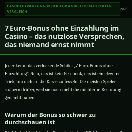
CASINO BEWERTUNGEN DER TOP ANBIETER IM DIREKTEN
2026
VERGLEICH
7 Euro‑Bonus ohne Einzahlung im
Casino – das nutzlose Versprechen,
das niemand ernst nimmt
Jeder kennt das verlockende Schild: „7 Euro‑Bonus ohne
Einzahlung“. Nein, das ist kein Geschenk, das ist ein cleverer
Trick, um dich an die Kasse zu fesseln. Die meisten Spieler
stolpern drüber, weil sie noch nicht die nüchterne Rechnung
gemacht haben.
Warum der Bonus so schwer zu
durchschauen ist