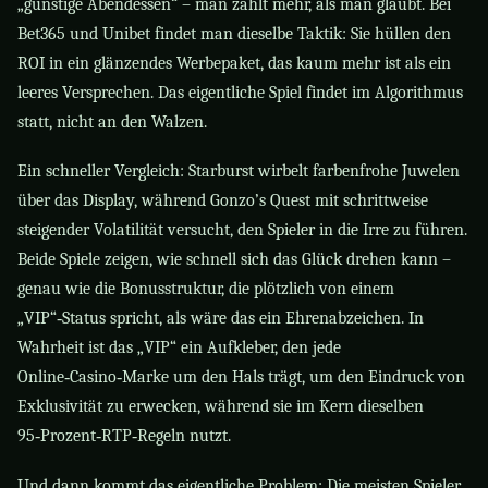
„günstige Abendessen“ – man zahlt mehr, als man glaubt. Bei
Bet365 und Unibet findet man dieselbe Taktik: Sie hüllen den
ROI in ein glänzendes Werbepaket, das kaum mehr ist als ein
leeres Versprechen. Das eigentliche Spiel findet im Algorithmus
statt, nicht an den Walzen.
Ein schneller Vergleich: Starburst wirbelt farbenfrohe Juwelen
über das Display, während Gonzo’s Quest mit schrittweise
steigender Volatilität versucht, den Spieler in die Irre zu führen.
Beide Spiele zeigen, wie schnell sich das Glück drehen kann –
genau wie die Bonusstruktur, die plötzlich von einem
„VIP“‑Status spricht, als wäre das ein Ehrenabzeichen. In
Wahrheit ist das „VIP“ ein Aufkleber, den jede
Online‑Casino‑Marke um den Hals trägt, um den Eindruck von
Exklusivität zu erwecken, während sie im Kern dieselben
95‑Prozent‑RTP‑Regeln nutzt.
Und dann kommt das eigentliche Problem: Die meisten Spieler