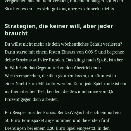
vergleichen das mit dem Versuch, mit einem billigen Löffel ein
Steak zu essen – es sieht gut aus, aber es schmeckt nichts.
Strategien, die keiner will, aber jeder
braucht
Du willst nicht mehr als dein wöchentliches Gehalt verlieren?
Dann starte mit einem festen Einsatz von 0,05 € und begrenze
deine Sessions auf vier Runden. Das klingt nach Spaß, ist aber
in Wahrheit das Gegenmittel zu den übertriebenen
Werbeversprechen, die dich glauben lassen, du könntest in
einer Nacht zum Millionär werden. Denn jede Spielrunde ist ein
mathematischer Test, bei dem die Gewinnchance von 0,6
Prozent gegen dich arbeitet.
Ein Beispiel aus der Praxis: Bei LeoVegas habe ich einmal ein
50‑Euro‑Bonuspaket angenommen und die ersten fünf
Drehungen bei einem 0,30‑Euro‑Spiel eingesetzt. In den