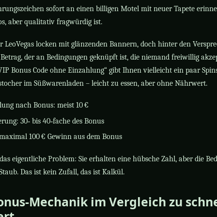
rungszeichen sofort an einen billigen Motel mit neuer Tapete erinne
, aber qualitativ fragwürdig ist.
er LeoVegas locken mit glänzenden Bannern, doch hinter den Verspr
 Betrag, der an Bedingungen geknüpft ist, die niemand freiwillig akzep
IP Bonus Code ohne Einzahlung“ gibt Ihnen vielleicht ein paar Spins,
stocher im Süßwarenladen – leicht zu essen, aber ohne Nährwert.
lung nach Bonus: meist 10 €
ung: 30‑ bis 40‑fache des Bonus
: maximal 100 € Gewinn aus dem Bonus
das eigentliche Problem: Sie erhalten eine hübsche Zahl, aber die B
taub. Das ist kein Zufall, das ist Kalkül.
onus‑Mechanik im Vergleich zu schne
ert