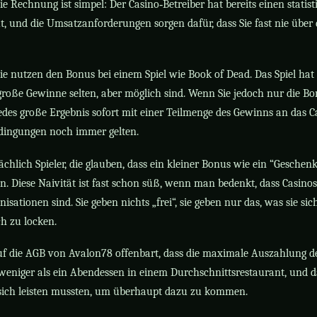
ie Rechnung ist simpel: Der Casino‑Betreiber hat bereits einen statist
, und die Umsatzanforderungen sorgen dafür, dass Sie fast nie über 
 Sie nutzen den Bonus bei einem Spiel wie Book of Dead. Das Spiel hat 
s große Gewinne selten, aber möglich sind. Wenn Sie jedoch nur die 
des große Ergebnis sofort mit einer Teilmenge des Gewinns an das C
dingungen noch immer gelten.
sächlich Spieler, die glauben, dass ein kleiner Bonus wie ein “Geschen
 Diese Naivität ist fast schon süß, wenn man bedenkt, dass Casinos
isationen sind. Sie geben nichts „frei“, sie geben nur das, was sie sic
h zu locken.
auf die AGB von Avalon78 offenbart, dass die maximale Auszahlung d
st weniger als ein Abendessen in einem Durchschnittsrestaurant, und 
sich leisten mussten, um überhaupt dazu zu kommen.