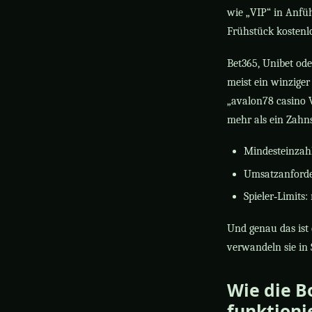
wie „VIP“ in Anfüh
Frühstück kostenlos
Bet365, Unibet od
meist ein winziger
„avalon78 casino V
mehr als ein Zahn
Mindesteinzah
Umsatzanforder
Spieler‑Limits
Und genau das ist 
verwandeln sie in S
Wie die B
funktioni