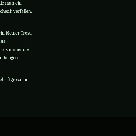
rde man ein
chenk verfallen.
n kleiner Trost,
aus
haus immer die
m billigen
Schriftgröße im