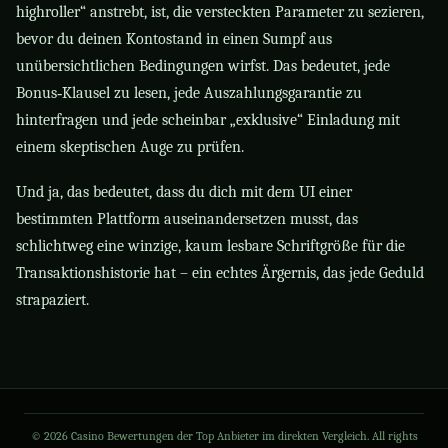
highroller“ anstrebt, ist, die versteckten Parameter zu sezieren,
bevor du deinen Kontostand in einen Sumpf aus
unübersichtlichen Bedingungen wirfst. Das bedeutet, jede
Bonus‑Klausel zu lesen, jede Auszahlungsgarantie zu
hinterfragen und jede scheinbar „exklusive“ Einladung mit
einem skeptischen Auge zu prüfen.
Und ja, das bedeutet, dass du dich mit dem UI einer
bestimmten Plattform auseinandersetzen musst, das
schlichtweg eine winzige, kaum lesbare Schriftgröße für die
Transaktionshistorie hat – ein echtes Ärgernis, das jede Geduld
strapaziert.
© 2026 Casino Bewertungen der Top Anbieter im direkten Vergleich. All rights