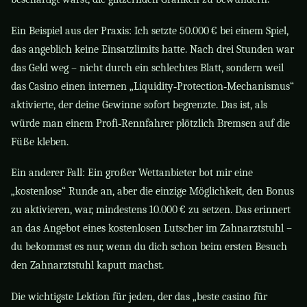
Ein Beispiel aus der Praxis: Ich setzte 50.000 € bei einem Spiel,
das angeblich keine Einsatzlimits hatte. Nach drei Stunden war
das Geld weg – nicht durch ein schlechtes Blatt, sondern weil
das Casino einen internen „Liquidity‑Protection‑Mechanismus“
aktivierte, der deine Gewinne sofort begrenzte. Das ist, als
würde man einem Profi‑Rennfahrer plötzlich Bremsen auf die
Füße kleben.
Ein anderer Fall: Ein großer Wettanbieter bot mir eine
„kostenlose“ Runde an, aber die einzige Möglichkeit, den Bonus
zu aktivieren, war, mindestens 10.000 € zu setzen. Das erinnert
an das Angebot eines kostenlosen Lutscher im Zahnarztstuhl –
du bekommst es nur, wenn du dich schon beim ersten Besuch
den Zahnarztstuhl kaputt machst.
Die wichtigste Lektion für jeden, der das „beste casino für