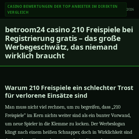
CASINO BEWERTUNGEN DER TOP ANBIETER IM DIREKTEN
2026
VERGLEICH
betroom24 casino 210 Freispiele bei
Registrierung gratis – das große
Werbegeschwätz, das niemand
wirklich braucht
Warum 210 Freispiele ein schlechter Trost
für verlorene Einsätze sind
Man muss nicht viel rechnen, um zu begreifen, dass „210
Freispiele“ im Kern nichts weiter sind als ein bunter Vorwand,
um neue Spieler in die Klemme zu locken. Der Werbeslogan
klingt nach einem heißen Schnapper, doch in Wirklichkeit sind