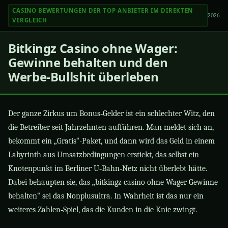
CASINO BEWERTUNGEN DER TOP ANBIETER IM DIREKTEN
2026
VERGLEICH
Bitkingz Casino ohne Wager:
Gewinne behalten und den
Werbe‑Bullshit überleben
Der ganze Zirkus um Bonus‑Gelder ist ein schlechter Witz, den
die Betreiber seit Jahrzehnten aufführen. Man meldet sich an,
bekommt ein „Gratis“-Paket, und dann wird das Geld in einem
Labyrinth aus Umsatzbedingungen erstickt, das selbst ein
Knotenpunkt im Berliner U‑Bahn‑Netz nicht überlebt hätte.
Dabei behaupten sie, das „bitkingz casino ohne Wager Gewinne
behalten“ sei das Nonplusultra. In Wahrheit ist das nur ein
weiteres Zahlen‑Spiel, das die Kunden in die Knie zwingt.