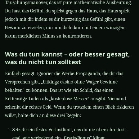
Täuschungsmanöver, das ist pure mathematische Ausbeutung.
Du hast das Gefühl, du spielst gegen das Haus, das Haus spielt
jedoch mit dir, indem es dir kurzzeitig das Gefühl gibt, einen
Gewinn zu erzielen, nur um dich dann mit einem winzigen,
kaum merklichen Minus zu konfrontieren.
Was du tun kannst – oder besser gesagt,
was du nicht tun solltest
Einfach gesagt: Ignorier die Werbe‑Propaganda, die dir das
Versprechen gibt, „bitkingz casino ohne Wager Gewinne
behalten“ zu können. Das ist wie ein Schild, das einen
Kettensäge-Laden als „kostenlose Messer“ ausgibt. Niemand
schenkt dir echtes Geld. Wenn du trotzdem einen Blick riskieren
willst, halte dich an diese drei Regeln:
Setz dir ein festes Verlustlimit, das du nie überschreitest –
egal, wie verlockend ein „Gratis‑Bonus“ klingt.