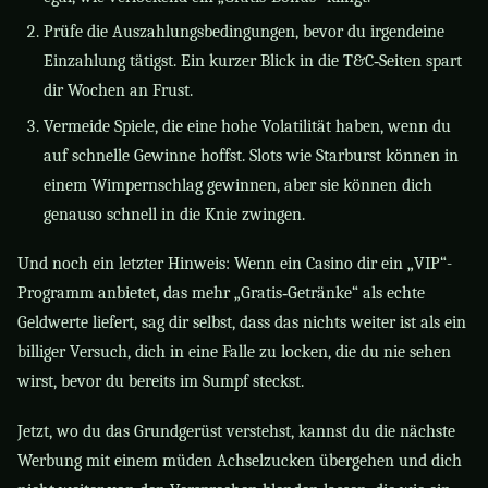
Prüfe die Auszahlungsbedingungen, bevor du irgendeine
Einzahlung tätigst. Ein kurzer Blick in die T&C‑Seiten spart
dir Wochen an Frust.
Vermeide Spiele, die eine hohe Volatilität haben, wenn du
auf schnelle Gewinne hoffst. Slots wie Starburst können in
einem Wimpernschlag gewinnen, aber sie können dich
genauso schnell in die Knie zwingen.
Und noch ein letzter Hinweis: Wenn ein Casino dir ein „VIP“-
Programm anbietet, das mehr „Gratis‑Getränke“ als echte
Geldwerte liefert, sag dir selbst, dass das nichts weiter ist als ein
billiger Versuch, dich in eine Falle zu locken, die du nie sehen
wirst, bevor du bereits im Sumpf steckst.
Jetzt, wo du das Grundgerüst verstehst, kannst du die nächste
Werbung mit einem müden Achselzucken übergehen und dich