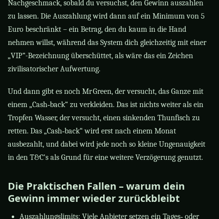
Nachgeschmack, sobald du versuchst, den Gewinn auszahlen
zu lassen. Die Auszahlung wird dann auf ein Minimum von 5
Euro beschränkt – ein Betrag, den du kaum in die Hand
nehmen willst, während das System dich gleichzeitig mit einer
„VIP“-Bezeichnung überschüttet, als wäre das ein Zeichen
zivilisatorischer Aufwertung.
Und dann gibt es noch Mr Green, der versucht, das Ganze mit
einem „Cash‑back“ zu verkleiden. Das ist nichts weiter als ein
Tropfen Wasser, der versucht, einen sinkenden Thunfisch zu
retten. Das „Cash‑back“ wird erst nach einem Monat
ausbezahlt, und dabei wird jede noch so kleine Ungenauigkeit
in den T&C’s als Grund für eine weitere Verzögerung genutzt.
Die Praktischen Fallen – warum dein
Gewinn immer wieder zurückbleibt
Auszahlungslimits: Viele Anbieter setzen ein Tages‑ oder