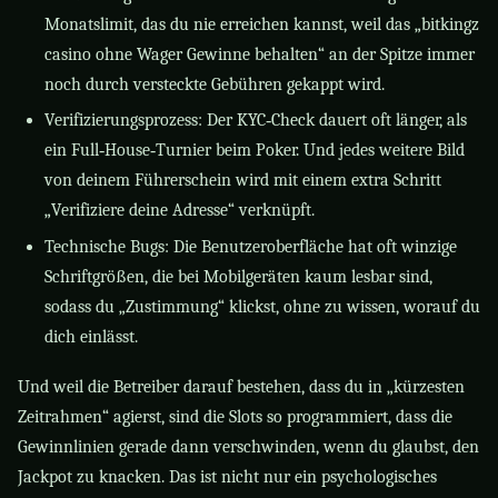
Monatslimit, das du nie erreichen kannst, weil das „bitkingz
casino ohne Wager Gewinne behalten“ an der Spitze immer
noch durch versteckte Gebühren gekappt wird.
Verifizierungsprozess: Der KYC‑Check dauert oft länger, als
ein Full‑House‑Turnier beim Poker. Und jedes weitere Bild
von deinem Führerschein wird mit einem extra Schritt
„Verifiziere deine Adresse“ verknüpft.
Technische Bugs: Die Benutzeroberfläche hat oft winzige
Schriftgrößen, die bei Mobilgeräten kaum lesbar sind,
sodass du „Zustimmung“ klickst, ohne zu wissen, worauf du
dich einlässt.
Und weil die Betreiber darauf bestehen, dass du in „kürzesten
Zeitrahmen“ agierst, sind die Slots so programmiert, dass die
Gewinnlinien gerade dann verschwinden, wenn du glaubst, den
Jackpot zu knacken. Das ist nicht nur ein psychologisches