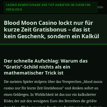
CASINO BEWERTUNGEN DER TOP ANBIETER IM DIREKTEN
2026
VERGLEICH
Blood Moon Casino lockt nur für
kurze Zeit Gratisbonus – das ist
kein Geschenk, sondern ein Kalkül
Der schnelle Aufschlag: Warum das
“Gratis”-Schild nichts als ein
mathematischer Trick ist
Die meisten Spieler stolpern über das Versprechen „blood moon
casino nur für kurze Zeit Gratisbonus“ und denken sofort an
einen Geldregen. In Wirklichkeit ist das nur ein kalkulierter
Köder, der mit den wenigsten Euro des Betreibers die größte