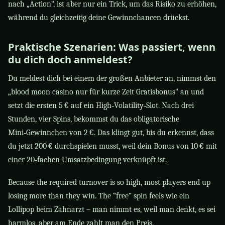
nach „Action“, ist aber nur ein Trick, um das Risiko zu erhöhen,
während du gleichzeitig deine Gewinnchancen drückst.
Praktische Szenarien: Was passiert, wenn
du dich doch anmeldest?
Du meldest dich bei einem der großen Anbieter an, nimmst den
„blood moon casino nur für kurze Zeit Gratisbonus“ an und
setzt die ersten 5 € auf ein High‑Volatility‑Slot. Nach drei
Stunden, vier Spins, bekommst du das obligatorische
Mini‑Gewinnchen von 2 €. Das klingt gut, bis du erkennst, dass
du jetzt 200 € durchspielen musst, weil dein Bonus von 10 € mit
einer 20‑fachen Umsatzbedingung verknüpft ist.
Because the required turnover is so high, most players end up
losing more than they win. The “free” spin feels wie ein
Lollipop beim Zahnarzt – man nimmt es, weil man denkt, es sei
harmlos, aber am Ende zahlt man den Preis.