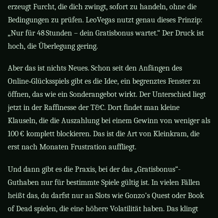
erzeugt Furcht, die dich zwingt, sofort zu handeln, ohne die
Bedingungen zu prüfen. LeoVegas nutzt genau dieses Prinzip:
„Nur für 48 Stunden – dein Gratisbonus wartet.“ Der Druck ist
hoch, die Überlegung gering.
Aber das ist nichts Neues. Schon seit den Anfängen des
Online‑Glücksspiels gibt es die Idee, ein begrenztes Fenster zu
öffnen, das wie ein Sonderangebot wirkt. Der Unterschied liegt
jetzt in der Raffinesse der T&C. Dort findet man kleine
Klauseln, die die Auszahlung bei einem Gewinn von weniger als
100 € komplett blockieren. Das ist die Art von Kleinkram, die
erst nach Monaten Frustration auffliegt.
Und dann gibt es die Praxis, bei der das „Gratisbonus“-
Guthaben nur für bestimmte Spiele gültig ist. In vielen Fällen
heißt das, du darfst nur an Slots wie Gonzo’s Quest oder Book
of Dead spielen, die eine höhere Volatilität haben. Das klingt