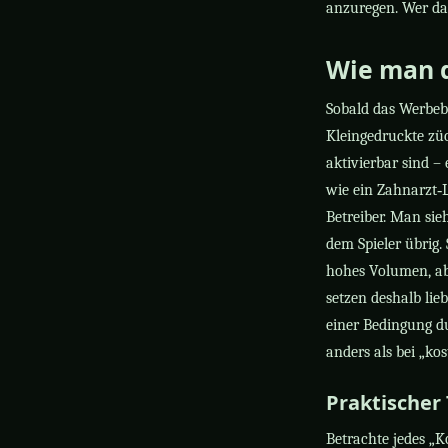
anzuregen. Wer das
Wie man d
Sobald das Werbeba
Kleingedruckte züc
aktivierbar sind –
wie ein Zahnarzt‑L
Betreiber. Man sie
dem Spieler übrig.
hohes Volumen, ab
setzen deshalb lieb
einer Bedingung du
anders als bei „ko
Praktischer 
Betrachte jedes „K