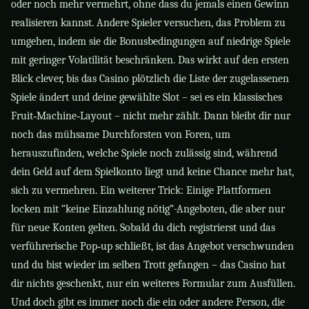
oder noch mehr vermehrt, ohne dass du jemals einen Gewinn
realisieren kannst. Andere Spieler versuchen, das Problem zu
umgehen, indem sie die Bonusbedingungen auf niedrige Spiele
mit geringer Volatilität beschränken. Das wirkt auf den ersten
Blick clever, bis das Casino plötzlich die Liste der zugelassenen
Spiele ändert und deine gewählte Slot – sei es ein klassisches
Fruit‑Machine‑Layout – nicht mehr zählt. Dann bleibt dir nur
noch das mühsame Durchforsten von Foren, um
herauszufinden, welche Spiele noch zulässig sind, während
dein Geld auf dem Spielkonto liegt und keine Chance mehr hat,
sich zu vermehren. Ein weiterer Trick: Einige Plattformen
locken mit “keine Einzahlung nötig”-Angeboten, die aber nur
für neue Konten gelten. Sobald du dich registrierst und das
verführerische Pop‑up schließt, ist das Angebot verschwunden
und du bist wieder im selben Trott gefangen – das Casino hat
dir nichts geschenkt, nur ein weiteres Formular zum Ausfüllen.
Und doch gibt es immer noch die ein oder andere Person, die