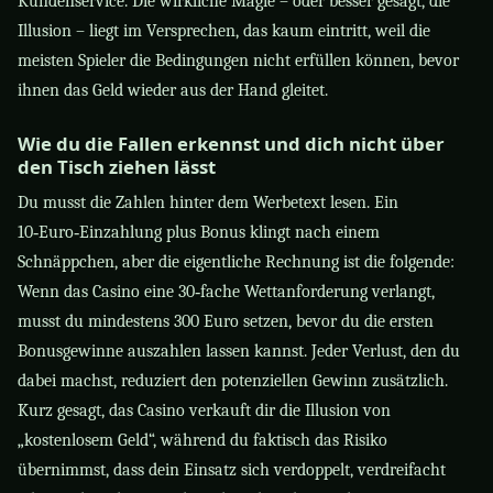
Kundenservice. Die wirkliche Magie – oder besser gesagt, die
Illusion – liegt im Versprechen, das kaum eintritt, weil die
meisten Spieler die Bedingungen nicht erfüllen können, bevor
ihnen das Geld wieder aus der Hand gleitet.
Wie du die Fallen erkennst und dich nicht über
den Tisch ziehen lässt
Du musst die Zahlen hinter dem Werbetext lesen. Ein
10‑Euro‑Einzahlung plus Bonus klingt nach einem
Schnäppchen, aber die eigentliche Rechnung ist die folgende:
Wenn das Casino eine 30‑fache Wettanforderung verlangt,
musst du mindestens 300 Euro setzen, bevor du die ersten
Bonusgewinne auszahlen lassen kannst. Jeder Verlust, den du
dabei machst, reduziert den potenziellen Gewinn zusätzlich.
Kurz gesagt, das Casino verkauft dir die Illusion von
„kostenlosem Geld“, während du faktisch das Risiko
übernimmst, dass dein Einsatz sich verdoppelt, verdreifacht