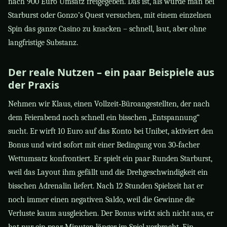
nach 900 Euro Umsatz freigegeben. Das ist, als würde man bei
Starburst oder Gonzo’s Quest versuchen, mit einem einzelnen
Spin das ganze Casino zu knacken – schnell, laut, aber ohne
langfristige Substanz.
Der reale Nutzen – ein paar Beispiele aus
der Praxis
Nehmen wir Klaus, einen Vollzeit‑Büroangestellten, der nach
dem Feierabend noch schnell ein bisschen „Entspannung“
sucht. Er wirft 10 Euro auf das Konto bei Unibet, aktiviert den
Bonus und wird sofort mit einer Bedingung von 30‑facher
Wettumsatz konfrontiert. Er spielt ein paar Runden Starburst,
weil das Layout ihm gefällt und die Drehgeschwindigkeit ein
bisschen Adrenalin liefert. Nach 12 Stunden Spielzeit hat er
noch immer einen negativen Saldo, weil die Gewinne die
Verluste kaum ausgleichen. Der Bonus wirkt sich nicht aus, er
hat nur ein paar Minuten länger im Spiel verbracht. Ein