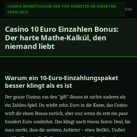
CASINO BEWERTUNGEN DER TOP ANBIETER IM DIREKTEN
2026
VERGLEICH
Casino 10 Euro Einzahlen Bonus:
Der harte Mathe‑Kalkül, den
niemand liebt
Warum ein 10‑Euro‑Einzahlungspaket
besser klingt als es ist
Der ganze Unsinn um den “gift”‑Bonus ist nichts anderes als
ein Zahlen‑Spiel. Du wirfst zehn Euro in die Kasse, das Casino
wirft dir einen Bonus zurück, aber nur, wenn du erst ein paar
hundert Euro umdrehst. Das klingt nach einem fairen Deal, bis
man merkt, dass die meisten Anbieter – etwa Bet365, Unibet