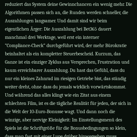
reduziert das System deine Gewinnchancen ein wenig mehr. Die
Algorithmen passen sich an, die Runden werden schneller, die
Auszahlungen langsamer. Und damit sind wir beim
eigentlichen Ärger: Die Auszahlung bei Bet365 dauert
manchmal drei Werktage, weil erst ein interner
“Compliance‑Check” durchgeführt wird, der mehr Bürokratie
beinhaltet als ein kompletter Steuerbescheid. Kurzum, das
Ganze ist ein einziger Zyklus aus Versprechen, Frustration und
kaum erreichbarer Auszahlung. Du hast das Gefühl, dass du
nur ein kleines Zahnrad im riesigen Getriebe bist, das ständig
weiter dreht, ohne dass du jemals wirklich vorwärtskommst.
Und während das alles klingt wie ein Zitat aus einem
schlechten Film, ist es die tägliche Realität für jeden, der sich in
die Welt der 10‑Euro‑Bonusse wagt. Und dann noch die
winzige, aber nervige Kleinigkeit: Im Einstellungsmenü des
Spiels ist die Schriftgröße für die Bonusbedingungen so klein,
dass man fast mit einer Lupe drüber hinwegsehen muss.