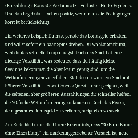
(Einzahlung + Bonus) × Wettumsatz − Verluste = Netto‑Ergebnis.
Und das Ergebnis ist selten positiv, wenn man die Bedingungen
korrekt berücksichtigt.
Ein weiteres Beispiel: Du hast gerade das Bonusgeld erhalten
und willst sofort ein paar Spins drehen. Du wählst Starburst,
weil du das schnelle Tempo magst. Doch das Spiel hat eine
niedrige Volatilität, was bedeutet, dass du häufig kleine
Gewinne bekommst, die aber kaum genug sind, um die
Wettanforderungen zu erfüllen. Stattdessen wäre ein Spiel mit
höherer Volatilität – etwa Gonzo’s Quest – eher geeignet, weil
die seltenen, aber größeren Auszahlungen dir schneller helfen,
die 20‑fache Wettanforderung zu knacken. Doch das Risiko,
dein gesamtes Bonusgeld zu verlieren, steigt ebenso stark.
Am Ende bleibt nur die bittere Erkenntnis, dass “30 Euro Bonus
ohne Einzahlung” ein marketinggetriebener Versuch ist, neue