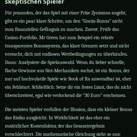
skeptischen Spieler
Für jemanden, der das Spiel mit einer Prise Zynismus angeht,
gibt es ein paar klare Schritte, um den “Gratis‑Bonus” nicht
zum finanziellen Gefängnis zu machen. Zuerst: Prüfe das
Casino‑Portfolio. Mr Green hat zum Beispiel ein relativ
transparentes Bonussystem, das klare Grenzen setzt und nicht
versucht, dich mit endlosen Wettbedingungen zu überhäufen.
Dann: Analysiere die Spielauswahl. Wenn du lieber schnelle,
flache Gewinne aus Slot‑Mechaniken suchst, ist ein Bonus, der
nur auf hochvolatile Spiele wie Book of Ra anwendbar ist, eher
ein Fehlstart. Schließlich: Setze dir ein festes Limit, das du nicht
überschreitest, egal wie verlockend die “30 Euro” erscheinen.
Die meisten Spieler verfallen der Illusion, dass ein kleiner Bonus
das Risiko ausgleicht. In Wirklichkeit ist das eher ein
zusätzlicher Kostenfaktor, der das Gesamtergebnis
verschlechtert. Die mathematische Gleichung sieht so aus: