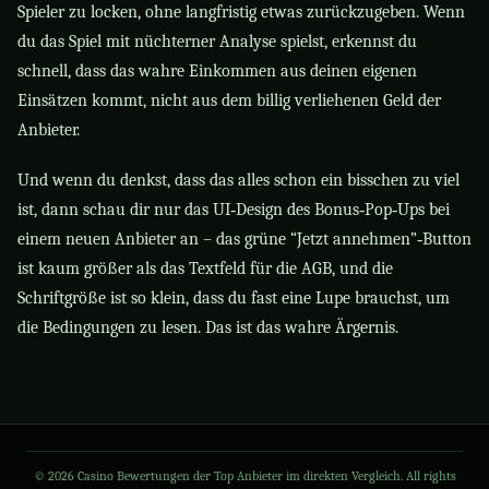
Spieler zu locken, ohne langfristig etwas zurückzugeben. Wenn
du das Spiel mit nüchterner Analyse spielst, erkennst du
schnell, dass das wahre Einkommen aus deinen eigenen
Einsätzen kommt, nicht aus dem billig verliehenen Geld der
Anbieter.
Und wenn du denkst, dass das alles schon ein bisschen zu viel
ist, dann schau dir nur das UI‑Design des Bonus‑Pop‑Ups bei
einem neuen Anbieter an – das grüne “Jetzt annehmen”‑Button
ist kaum größer als das Textfeld für die AGB, und die
Schriftgröße ist so klein, dass du fast eine Lupe brauchst, um
die Bedingungen zu lesen. Das ist das wahre Ärgernis.
© 2026 Casino Bewertungen der Top Anbieter im direkten Vergleich. All rights