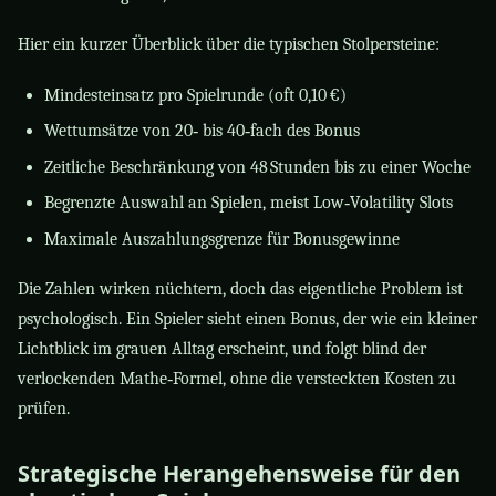
Hier ein kurzer Überblick über die typischen Stolpersteine:
Mindesteinsatz pro Spielrunde (oft 0,10 €)
Wettumsätze von 20‑ bis 40‑fach des Bonus
Zeitliche Beschränkung von 48 Stunden bis zu einer Woche
Begrenzte Auswahl an Spielen, meist Low‑Volatility Slots
Maximale Auszahlungsgrenze für Bonusgewinne
Die Zahlen wirken nüchtern, doch das eigentliche Problem ist
psychologisch. Ein Spieler sieht einen Bonus, der wie ein kleiner
Lichtblick im grauen Alltag erscheint, und folgt blind der
verlockenden Mathe‑Formel, ohne die versteckten Kosten zu
prüfen.
Strategische Herangehensweise für den