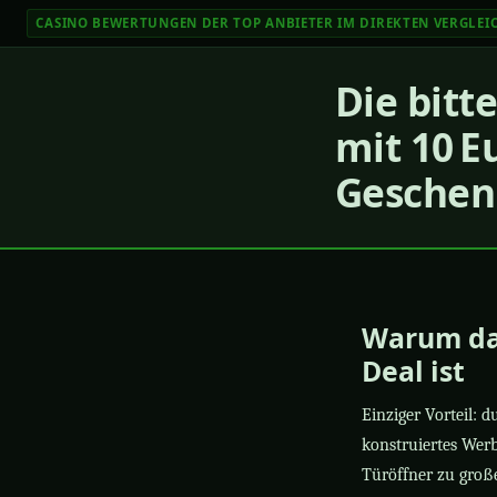
CASINO BEWERTUNGEN DER TOP ANBIETER IM DIREKTEN VERGLEI
Die bitt
mit 10 E
Geschenk
Warum das
Deal ist
Einziger Vorteil: d
konstruiertes Werb
Türöffner zu groß