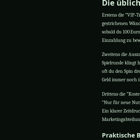
Die üblic
Erstens die “VIP‑T
gestrichenen Wände
sobald du 100 Euro
Einzahlung zu bewe
Zweitens die Ausz
Spielrunde klingt 
oft du den Spin dr
Geld immer noch im
Drittens die “Kost
“Nur für neue Nutz
Ein klarer Zeitdru
Marketingabteilun
Praktische 