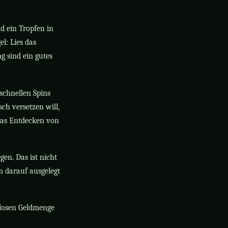
d ein Tropfen in
l: Lies das
g sind ein gutes
schnellen Spins
sch versetzen will,
 das Entdecken von
en. Das ist nicht
m darauf ausgelegt
nlosen Geldmenge