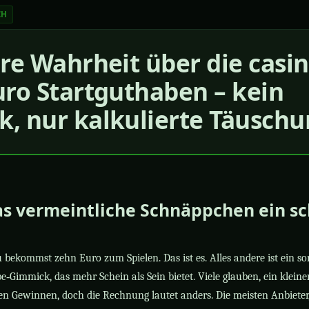
CH
ere Wahrheit über die casi
uro Startguthaben – kein
, nur kalkulierte Täusch
 vermeintliche Schnäppchen ein sc
u bekommst zehn Euro zum Spielen. Das ist es. Alles andere ist ein sor
e‑Gimmick, das mehr Schein als Sein bietet. Viele glauben, ein kleine
en Gewinnen, doch die Rechnung lautet anders. Die meisten Anbieter