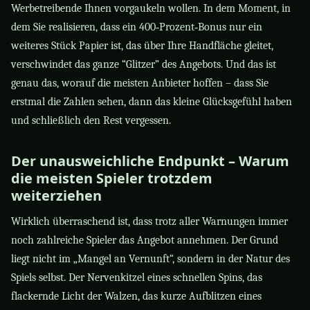
Werbetreibende Ihnen vorgaukeln wollen. In dem Moment, in
dem Sie realisieren, dass ein 400‑Prozent‑Bonus nur ein
weiteres Stück Papier ist, das über Ihre Handfläche gleitet,
verschwindet das ganze “Glitzer” des Angebots. Und das ist
genau das, worauf die meisten Anbieter hoffen – dass Sie
erstmal die Zahlen sehen, dann das kleine Glücksgefühl haben
und schließlich den Rest vergessen.
Der unausweichliche Endpunkt – Warum
die meisten Spieler trotzdem
weiterziehen
Wirklich überraschend ist, dass trotz aller Warnungen immer
noch zahlreiche Spieler das Angebot annehmen. Der Grund
liegt nicht im „Mangel an Vernunft“, sondern in der Natur des
Spiels selbst. Der Nervenkitzel eines schnellen Spins, das
flackernde Licht der Walzen, das kurze Aufblitzen eines