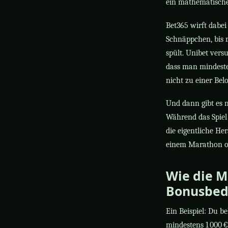
ein mathematischer
Bet365 wirft dabei
Schnäppchen, bis m
spült. Unibet vers
dass man mindesten
nicht zu einer Bel
Und dann gibt es 
Während das Spiel 
die eigentliche He
einem Marathon oh
Wie die M
Bonusbed
Ein Beispiel: Du 
mindestens 1 000 