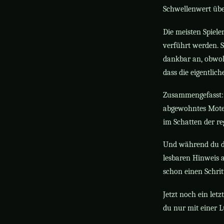
Schwellenwert über
Die meisten Spieler
verführt werden. 
dankbar an, obwohl
dass die eigentli
Zusammengefasst: 
abgewohntes Motel 
im Schatten der re
Und während du da
lesbaren Hinweis a
schon einen Schritt
Jetzt noch ein let
du nur mit einer L