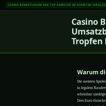
CASINO BEWERTUNGEN DER TOP ANBIETER IM DIREKTEN VERGLEI
Casino B
Umsatzb
Tropfen 
Warum die
Die meisten Spieler
in legalem Kauderw
scheinbar niedrig
Drei‑Euro‑Gutsche