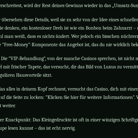
schreitest, wird der Rest deines Gewinns wieder in das „Umsatz‑Sum
 übersehen diese Details, weil sie zu sehr von der Idee eines schnelle
Sie denken, ein kostenloser Dreh ist wie ein Bonbon beim Zahnarzt 
 man weiß, dass es nichts ändert. Wer jedoch ein bisschen nüchterne
che “Free‑Money”-Komponente das Angebot ist, das du nie wirklich b
Die “VIP‑Behandlung“, von der manche Casinos sprechen, ist nicht m
mit frischer Tapete, das versucht, dir das Bild von Luxus zu vermit
gulären Hausvorteile sitzt.
s alles in deinem Kopf rechnest, versucht das Casino, dich mit ein
uf die Seite zu locken: “Klicken Sie hier für weitere Informationen”.
 weiter.
zter Knackpunkt: Das Kleingedruckte ist oft in einer winzigen Schriftg
upe lesen kannst – das ist echt nervig.