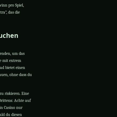
inn pro Spiel,
tra“, das die
suchen
wenden, um das
e mit extrem
ad bietet einen
auen, ohne dass du
zu riskieren. Eine
Drittens: Achte auf
n Casino nur
ald du diesen