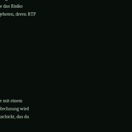
e das Risiko
ngeboten, deren RTP
de mit einem
e Rechnung wird
kschickt, das du