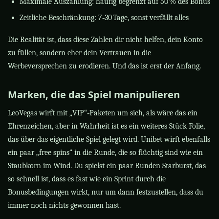
Maximale Auszahlung: häufig begrenzt auf 50 % des Bonus
Zeitliche Beschränkung: 7‑30 Tage, sonst verfällt alles
Die Realität ist, dass diese Zahlen dir nicht helfen, dein Konto
zu füllen, sondern eher dein Vertrauen in die
Werbeversprechen zu erodieren. Und das ist erst der Anfang.
Marken, die das Spiel manipulieren
LeoVegas wirft mit „VIP“‑Paketen um sich, als wäre das ein
Ehrenzeichen, aber in Wahrheit ist es ein weiteres Stück Folie,
das über das eigentliche Spiel gelegt wird. Unibet wirft ebenfalls
ein paar „free spins“ in die Runde, die so flüchtig sind wie ein
Staubkorn im Wind. Du spielst ein paar Runden Starburst, das
so schnell ist, dass es fast wie ein Sprint durch die
Bonusbedingungen wirkt, nur um dann festzustellen, dass du
immer noch nichts gewonnen hast.