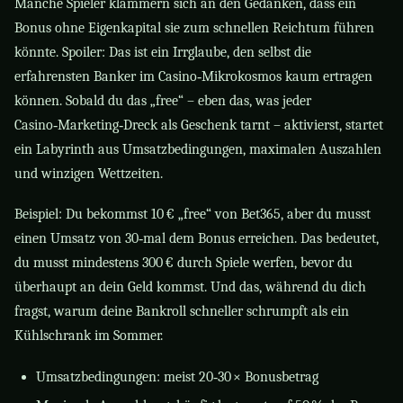
Manche Spieler klammern sich an den Gedanken, dass ein
Bonus ohne Eigenkapital sie zum schnellen Reichtum führen
könnte. Spoiler: Das ist ein Irrglaube, den selbst die
erfahrensten Banker im Casino‑Mikrokosmos kaum ertragen
können. Sobald du das „free“ – eben das, was jeder
Casino‑Marketing‑Dreck als Geschenk tarnt – aktivierst, startet
ein Labyrinth aus Umsatzbedingungen, maximalen Auszahlen
und winzigen Wettzeiten.
Beispiel: Du bekommst 10 € „free“ von Bet365, aber du musst
einen Umsatz von 30‑mal dem Bonus erreichen. Das bedeutet,
du musst mindestens 300 € durch Spiele werfen, bevor du
überhaupt an dein Geld kommst. Und das, während du dich
fragst, warum deine Bankroll schneller schrumpft als ein
Kühlschrank im Sommer.
Umsatzbedingungen: meist 20‑30 × Bonusbetrag