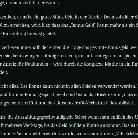
age, danach verfällt der Bonus.
 denken, er habe ein gutes Stück Geld in der Tasche. Doch sobald er d
0 € zu erreichen, wird klar, dass das „Bonus‑Geld“ kaum mehr als ein S
he Einzahlung hinweg gleitet.
r verlieren innerhalb der ersten drei Tage das gesamte Bonusgeld, wei
sie dazu zwingen, ständig zu setzen, anstatt strategisch zu spielen
er Anreiz für Neukunden – wird durch die komplexe Mathe in ein fina
elt.
icht alles. Der Bonus kann nicht in allen Spielen verwendet werden. 
sind für den Bonus gesperrt, weil das Casino das Risiko kennt, dass 
gen sofort erfüllt und das „Kosten‑Profit‑Verhältnis“ destabilisiert.
rnis: die Auszahlungsgeschwindigkeit. Selbst wenn man endlich das
oft mehrere Werktage, bis das Geld auf dem Konto ankommt. Das ist d
 Online‑Casino nicht erwarten würde, wenn man für ein „VIP‑Erlebni