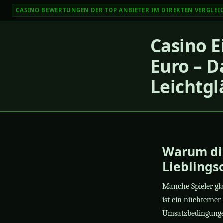
CASINO BEWERTUNGEN DER TOP ANBIETER IM DIREKTEN VERGLEI
Casino E
Euro – D
Leichtg
Warum die
Lieblingso
Manche Spieler gl
ist ein nüchterner
Umsatzbedingungen