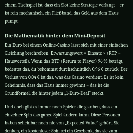
einem Tischspiel ist, dass ein Slot keine Strategie verlangt – er
ist rein mechanisch, ein Fließband, das Geld aus dem Haus
pumpt.
Die Mathematik hinter dem Mini‑Deposit
Ein Euro bei einem Online‑Casino lässt sich mit einer einfachen
Gleichung beschreiben: Erwartungswert = Einsatz × (RTP –
Hausvorteil). Wenn das RTP (Return to Player) 96 % beträgt,
bedeutet das, du bekommst durchschnittlich 0,96 € zurück. Der
Verlust von 0,04 € ist das, was das Casino verdient. Es ist kein
Geheimnis, dass das Haus immer gewinnt – das ist die
Grundformel, die hinter jedem „1‑Euro‑Deal“ steckt.
Und doch gibt es immer noch Spieler, die glauben, dass ein
einzelner Spin das ganze Spiel ändern kann. Diese Personen
haben scheinbar noch nie von „Expected Value“ gehört. Sie
denken, ein kostenloser Spin sei ein Geschenk, das sie zum