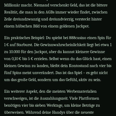
Millionär macht. Niemand verschenkt Geld, das ist die bittere
Realität, die man in den AGBs immer wieder findet, zwischen
Zeile dreiundzwanzig und dreiundvierzig, versteckt hinter
einem hübschen Bild von einem goldenen Jackpot.
Ein praktisches Beispiel: Du spielst bei 888casino einen Spin für
1 € auf Starburst. Die Gewinnwahrscheinlichkeit liegt bei etwa 1
zu 10.000 für den Jackpot, aber du kannst kleinere Gewinne
von 0,10 € bis 5 € erzielen. Selbst wenn du das Glück hast, einen
kleinen Gewinn zu landen, bleibt dein Kontostand nach vier bis
fünf Spins meist unverändert. Das ist das Spiel – es geht nicht
um das große Geld, sondern um das Gefühl, aktiv zu sein.
Ein weiterer Aspekt, den die meisten Werbematerialien
verschweigen, ist die Auszahlungszeit. Viele Plattformen
benötigen vier bis sieben Werktage, um kleine Beträge zu
überweisen. Während deine Handys über die neueste