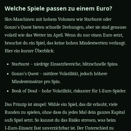
Welche Spiele passen zu einem Euro?
Slot‑Maschinen mit hohem Volumen wie Starburst oder
Gonzo’s Quest bieten schnelle Drehungen, aber sie sind genauso
volatil wie das Wetter im April. Wenn du nur einen Euro setzt,
brauchst du ein Spiel, das keine hohen Mindestwetten verlangt.
Hier ein kurzer Überblick:
Starburst – niedrige Einsatzbereiche, blitzschnelle Spins.
Gonzo’s Quest – mittlere Volatilität, jedoch höhere
Mindesteinsätze pro Spin.
Book of Dead – hohe Volatilität, riskanter für 1‑Euro-Spieler.
Das Prinzip ist simpel: Wähle ein Spiel, das dir erlaubt, viele
Runden zu spielen, ohne dass du jedes Mal dein ganzes Kapital
aufs Spiel setzt. So kannst du das Risiko streuen, was beim
1‑Euro‑Einsatz fast unverzichtbar ist. Der Unterschied zu