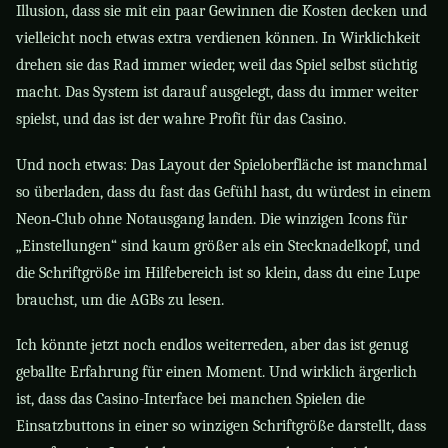
Illusion, dass sie mit ein paar Gewinnen die Kosten decken und
vielleicht noch etwas extra verdienen können. In Wirklichkeit
drehen sie das Rad immer wieder, weil das Spiel selbst süchtig
macht. Das System ist darauf ausgelegt, dass du immer weiter
spielst, und das ist der wahre Profit für das Casino.
Und noch etwas: Das Layout der Spieloberfläche ist manchmal
so überladen, dass du fast das Gefühl hast, du würdest in einem
Neon‑Club ohne Notausgang landen. Die winzigen Icons für
„Einstellungen“ sind kaum größer als ein Stecknadelkopf, und
die Schriftgröße im Hilfebereich ist so klein, dass du eine Lupe
brauchst, um die AGBs zu lesen.
Ich könnte jetzt noch endlos weiterreden, aber das ist genug
geballte Erfahrung für einen Moment. Und wirklich ärgerlich
ist, dass das Casino-Interface bei manchen Spielen die
Einsatzbuttons in einer so winzigen Schriftgröße darstellt, dass