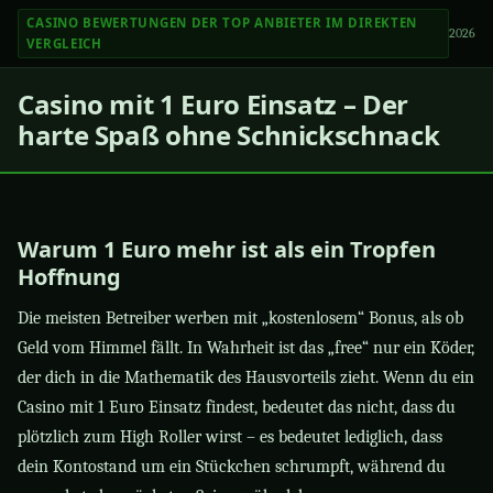
CASINO BEWERTUNGEN DER TOP ANBIETER IM DIREKTEN
2026
VERGLEICH
Casino mit 1 Euro Einsatz – Der
harte Spaß ohne Schnickschnack
Warum 1 Euro mehr ist als ein Tropfen
Hoffnung
Die meisten Betreiber werben mit „kostenlosem“ Bonus, als ob
Geld vom Himmel fällt. In Wahrheit ist das „free“ nur ein Köder,
der dich in die Mathematik des Hausvorteils zieht. Wenn du ein
Casino mit 1 Euro Einsatz findest, bedeutet das nicht, dass du
plötzlich zum High Roller wirst – es bedeutet lediglich, dass
dein Kontostand um ein Stückchen schrumpft, während du