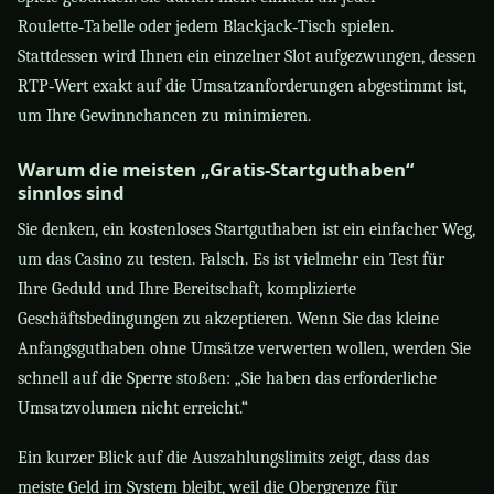
Roulette‑Tabelle oder jedem Blackjack‑Tisch spielen.
Stattdessen wird Ihnen ein einzelner Slot aufgezwungen, dessen
RTP‑Wert exakt auf die Umsatzanforderungen abgestimmt ist,
um Ihre Gewinnchancen zu minimieren.
Warum die meisten „Gratis‑Startguthaben“
sinnlos sind
Sie denken, ein kostenloses Startguthaben ist ein einfacher Weg,
um das Casino zu testen. Falsch. Es ist vielmehr ein Test für
Ihre Geduld und Ihre Bereitschaft, komplizierte
Geschäftsbedingungen zu akzeptieren. Wenn Sie das kleine
Anfangsguthaben ohne Umsätze verwerten wollen, werden Sie
schnell auf die Sperre stoßen: „Sie haben das erforderliche
Umsatzvolumen nicht erreicht.“
Ein kurzer Blick auf die Auszahlungslimits zeigt, dass das
meiste Geld im System bleibt, weil die Obergrenze für