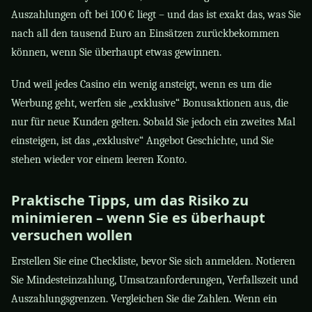
Auszahlungen oft bei 100 € liegt – und das ist exakt das, was Sie
nach all den tausend Euro an Einsätzen zurückbekommen
können, wenn Sie überhaupt etwas gewinnen.
Und weil jedes Casino ein wenig ansteigt, wenn es um die
Werbung geht, werfen sie „exklusive“ Bonusaktionen aus, die
nur für neue Kunden gelten. Sobald Sie jedoch ein zweites Mal
einsteigen, ist das „exklusive“ Angebot Geschichte, und Sie
stehen wieder vor einem leeren Konto.
Praktische Tipps, um das Risiko zu
minimieren – wenn Sie es überhaupt
versuchen wollen
Erstellen Sie eine Checkliste, bevor Sie sich anmelden. Notieren
Sie Mindesteinzahlung, Umsatzanforderungen, Verfallszeit und
Auszahlungsgrenzen. Vergleichen Sie die Zahlen. Wenn ein