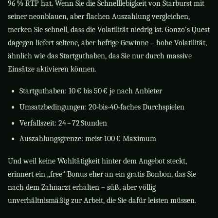
96 % RTP hat. Wenn Sie die Schnelllebigkeit von Starburst mit
seiner neonblauen, aber flachen Auszahlung vergleichen,
merken Sie schnell, dass die Volatilität niedrig ist. Gonzo’s Quest
dagegen liefert seltene, aber heftige Gewinne – hohe Volatilität,
ähnlich wie das Startguthaben, das Sie nur durch massive
Einsätze aktivieren können.
Startguthaben: 10 € bis 50 € je nach Anbieter
Umsatzbedingungen: 20‑bis‑40‑faches Durchspielen
Verfallszeit: 24 – 72 Stunden
Auszahlungsgrenze: meist 100 € Maximum
Und weil keine Wohltätigkeit hinter dem Angebot steckt,
erinnert ein „free“ Bonus eher an ein gratis Bonbon, das Sie
nach dem Zahnarzt erhalten – süß, aber völlig
unverhältnismäßig zur Arbeit, die Sie dafür leisten müssen.