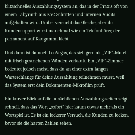
blitzschnelles Auszahlungssystem an, das in der Praxis oft von
einem Labyrinth aus KYC‑Schritten und internen Audits
aufgehalten wird. Unibet versucht das Gleiche, aber ihr
Kundensupport wirkt manchmal wie ein Telefonhörer, der
permanent auf Kaugummi klebt.
Und dann ist da noch LeoVegas, das sich gern als „VIP“‑Motel
mit frisch gestrichenen Wänden verkauft. Ein „VIP“‑Zimmer
bedeutet jedoch meist, dass du an einer extra langen
Warteschlange für deine Auszahlung teilnehmen musst, weil
das System erst dein Dokumenten‑Mikrofilm prüft.
Ein kurzer Blick auf die tatsächlichen Auszahlungszeiten zeigt
schnell, dass das Wort „sofort“ hier kaum etwas mehr als ein
Wortspiel ist. Es ist ein lockerer Versuch, die Kunden zu locken,
bevor sie die harten Zahlen sehen.