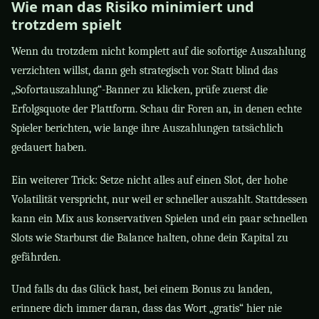
Wie man das Risiko minimiert und
trotzdem spielt
Wenn du trotzdem nicht komplett auf die sofortige Auszahlung
verzichten willst, dann geh strategisch vor. Statt blind das
„Sofortauszahlung“-Banner zu klicken, prüfe zuerst die
Erfolgsquote der Plattform. Schau dir Foren an, in denen echte
Spieler berichten, wie lange ihre Auszahlungen tatsächlich
gedauert haben.
Ein weiterer Trick: Setze nicht alles auf einen Slot, der hohe
Volatilität verspricht, nur weil er schneller auszahlt. Stattdessen
kann ein Mix aus konservativen Spielen und ein paar schnellen
Slots wie Starburst die Balance halten, ohne dein Kapital zu
gefährden.
Und falls du das Glück hast, bei einem Bonus zu landen,
erinnere dich immer daran, dass das Wort „gratis“ hier nie