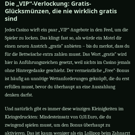
Die „VIP“-Verlockung: Gratis-
Glücksmünzen, die nie wirklich gratis
sind
Jedes Casino wirft ein paar „VIP“-Angebote in den Feed, um die
Spieler zu locken. Das klingt fast so, als würde ein Motel dir
einen neuen Anstrich „gratis“ anbieten – bis du merkst, dass du
für die Bettwäsche extra zahlen musst. Das Wort „gratis“ wird
hier in Anführungszeichen gesetzt, weil nichts im Casino jemals
ohne Hintergedanke geschieht. Der vermeintliche „Free“-Bonus
ist häufig an unnötige Wettanforderungen geknüpft, die du erst
erfüllen musst, bevor du überhaupt an eine Auszahlung
denken darfst.
Und natürlich gibt es immer diese winzigen Kleinigkeiten im
Kleingedruckten: Mindesteinsatz von 0,01 Euro, die du
zwingend spielen musst, um den Bonus überhaupt zu
aktivieren. Das ist kaum weniger als ein Lollipop beim Zahnarzt