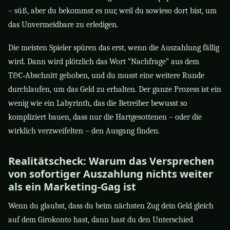
– süß, aber du bekommst es nur, weil du sowieso dort bist, um
das Unvermeidbare zu erledigen.
Die meisten Spieler spüren das erst, wenn die Auszahlung fällig
wird. Dann wird plötzlich das Wort “Nachfrage” aus dem
T&C‑Abschnitt gehoben, und du musst eine weitere Runde
durchlaufen, um das Geld zu erhalten. Der ganze Prozess ist ein
wenig wie ein Labyrinth, das die Betreiber bewusst so
kompliziert bauen, dass nur die Hartgesottenen – oder die
wirklich verzweifelten – den Ausgang finden.
Realitätscheck: Warum das Versprechen
von sofortiger Auszahlung nichts weiter
als ein Marketing‑Gag ist
Wenn du glaubst, dass du beim nächsten Zug dein Geld gleich
auf dem Girokonto hast, dann hast du den Unterschied