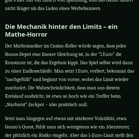
nicht länger als das Laden eines Werbebanners.
Die Mechanik hinter den Limits – ein
Mathe‑Horror
Der Mathematiker im Casino‑Keller würde sagen, dass jedes
Bonus‑Depot eine lineare Gleichung ist, in der “1 Euro” die
Konstante ist, die das Ergebnis kippt. Das Spiel selbst wird dann
zu einer Endlosschleife: Man setzt 1 Euro, verliert, bekommt das
“nachgefüllt” und beginnt von vorne, wobei das Limit wieder
zuschnürt. Die Wahrscheinlichkeit, dass man aus diesem
Kreislauf ausbricht, ist etwa so hoch wie ein Treffer beim
„Starburst“‑Jackpot – also praktisch null.
Setzt man hingegen auf etwas mit stärkerer Volatilität, etwa
Gonzo’s Quest, fühlt man sich wenigstens wie ein Abenteurer,
der plötzlich ein Risiko eingeht. Aber das 1‑Euro‑Limit stellt den