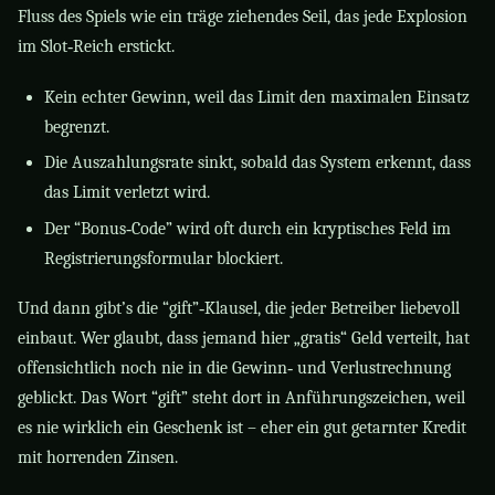
Fluss des Spiels wie ein träge ziehendes Seil, das jede Explosion
im Slot‑Reich erstickt.
Kein echter Gewinn, weil das Limit den maximalen Einsatz
begrenzt.
Die Auszahlungsrate sinkt, sobald das System erkennt, dass
das Limit verletzt wird.
Der “Bonus‑Code” wird oft durch ein kryptisches Feld im
Registrierungsformular blockiert.
Und dann gibt’s die “gift”‑Klausel, die jeder Betreiber liebevoll
einbaut. Wer glaubt, dass jemand hier „gratis“ Geld verteilt, hat
offensichtlich noch nie in die Gewinn‑ und Verlustrechnung
geblickt. Das Wort “gift” steht dort in Anführungszeichen, weil
es nie wirklich ein Geschenk ist – eher ein gut getarnter Kredit
mit horrenden Zinsen.