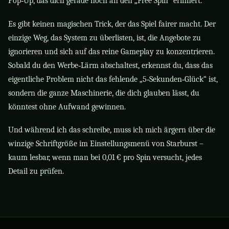
Pop‑Up, das dich gerade noch an den „Free Spin“ erinnert.
Es gibt keinen magischen Trick, der das Spiel fairer macht. Der
einzige Weg, das System zu überlisten, ist, die Angebote zu
ignorieren und sich auf das reine Gameplay zu konzentrieren.
Sobald du den Werbe‑Lärm abschaltest, erkennst du, dass das
eigentliche Problem nicht das fehlende „5‑Sekunden‑Glück“ ist,
sondern die ganze Maschinerie, die dich glauben lässt, du
könntest ohne Aufwand gewinnen.
Und während ich das schreibe, muss ich mich ärgern über die
winzige Schriftgröße im Einstellungsmenü von Starburst –
kaum lesbar, wenn man bei 0,01 € pro Spin versucht, jedes
Detail zu prüfen.