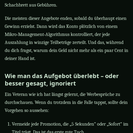
Schachbrett aus Gebühren.
Die meisten dieser Angebote enden, sobald du überhaupt einen
Gewinn erzielst. Dann wird das Konto plötzlich von einem
Mikro‑Management‑Algorithmus kontrolliert, der jede
Auszahlung in winzige Teilbeträge zerteilt. Und das, während
du dich fragst, warum dein Geld nicht mehr als ein paar Cent in
deiner Hand ist.
Wie man das Aufgebot überlebt – oder
besser gesagt, ignoriert
Ein Veteran wie ich hat längst gelernt, die Werbesprüche zu
durchschauen. Wenn du trotzdem in die Falle tappst, sollte dein
Vorgehen so aussehen:
Vermeide jede Promotion, die „5 Sekunden“ oder „Sofort“ im
Titel trägt. Das ist das erste rote Tuch.